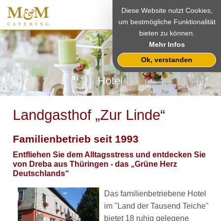
Diese Website nutzt Cookies,
um bestmögliche Funktionalität
bieten zu können.
Mehr Infos
Ok, verstanden
Hotel
Landgasthof „Zur Linde“
Familienbetrieb seit 1993
Entfliehen Sie dem Alltagsstress und entdecken Sie
von Dreba aus Thüringen - das „Grüne Herz
Deutschlands“
Das familienbetriebene Hotel
im "Land der Tausend Teiche"
bietet 18 ruhig gelegene